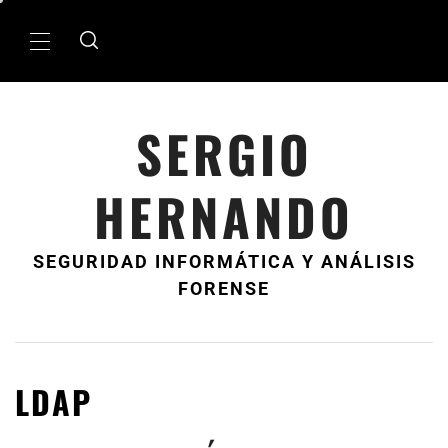
Ir
al
MenÃº
contenido
principal
SERGIO
HERNANDO
SEGURIDAD INFORMÁTICA Y ANÁLISIS
FORENSE
LDAP