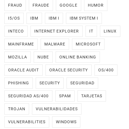
FRAUD
FRAUDE
GOOGLE
HUMOR
I5/OS
IBM
IBM I
IBM SYSTEM I
INTECO
INTERNET EXPLORER
IT
LINUX
MAINFRAME
MALWARE
MICROSOFT
MOZILLA
NUBE
ONLINE BANKING
ORACLE AUDIT
ORACLE SECURITY
OS/400
PHISHING
SECURITY
SEGURIDAD
SEGURIDAD AS/400
SPAM
TARJETAS
TROJAN
VULNERABILIDADES
VULNERABILITIES
WINDOWS