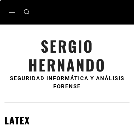
Ir
al
MenÃº
contenido
principal
SERGIO
HERNANDO
SEGURIDAD INFORMÁTICA Y ANÁLISIS
FORENSE
LATEX