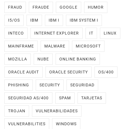
FRAUD
FRAUDE
GOOGLE
HUMOR
I5/OS
IBM
IBM I
IBM SYSTEM I
INTECO
INTERNET EXPLORER
IT
LINUX
MAINFRAME
MALWARE
MICROSOFT
MOZILLA
NUBE
ONLINE BANKING
ORACLE AUDIT
ORACLE SECURITY
OS/400
PHISHING
SECURITY
SEGURIDAD
SEGURIDAD AS/400
SPAM
TARJETAS
TROJAN
VULNERABILIDADES
VULNERABILITIES
WINDOWS