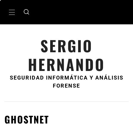
Ir
al
MenÃº
contenido
principal
SERGIO
HERNANDO
SEGURIDAD INFORMÁTICA Y ANÁLISIS
FORENSE
GHOSTNET