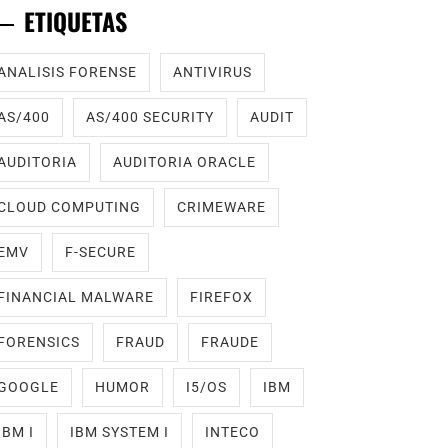
ETIQUETAS
ANALISIS FORENSE
ANTIVIRUS
AS/400
AS/400 SECURITY
AUDIT
AUDITORIA
AUDITORIA ORACLE
CLOUD COMPUTING
CRIMEWARE
EMV
F-SECURE
FINANCIAL MALWARE
FIREFOX
FORENSICS
FRAUD
FRAUDE
GOOGLE
HUMOR
I5/OS
IBM
IBM I
IBM SYSTEM I
INTECO