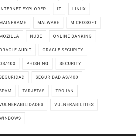
INTERNET EXPLORER
IT
LINUX
MAINFRAME
MALWARE
MICROSOFT
MOZILLA
NUBE
ONLINE BANKING
ORACLE AUDIT
ORACLE SECURITY
OS/400
PHISHING
SECURITY
SEGURIDAD
SEGURIDAD AS/400
SPAM
TARJETAS
TROJAN
VULNERABILIDADES
VULNERABILITIES
WINDOWS