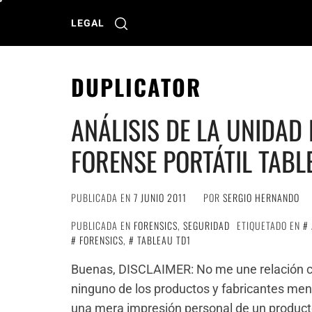
Ir
al
LEGAL
contenido
DUPLICATOR
ANÁLISIS DE LA UNIDAD
FORENSE PORTÁTIL TABL
PUBLICADA EN
7 JUNIO 2011
POR
SERGIO HERNANDO
PUBLICADA EN
FORENSICS
,
SEGURIDAD
ETIQUETADO EN
FORENSICS
,
TABLEAU TD1
Buenas, DISCLAIMER: No me une relación con
ninguno de los productos y fabricantes menc
una mera impresión personal de un produc