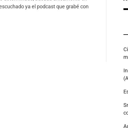
 escuchado ya el podcast que grabé con
C
m
I
(
Es
S
c
A