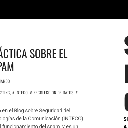
CTICA SOBRE EL
PAM
NANDO
STING
,
INTECO
,
RECOLECCION DE DATOS
,
o en el Blog sobre Seguridad del
nologías de la Comunicación (INTECO)
S
el funcionamiento del spam, y es un
A