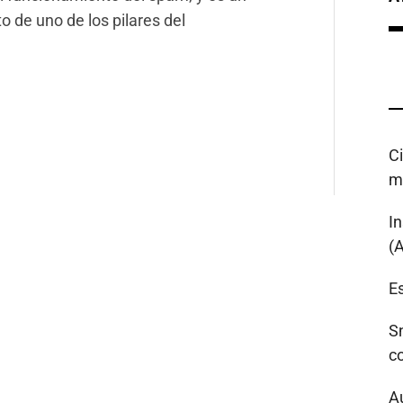
 de uno de los pilares del
C
m
I
(
Es
S
c
A