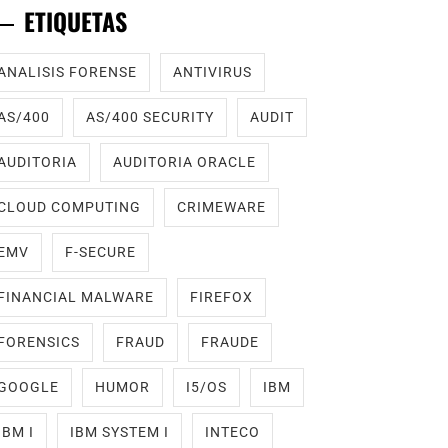
ETIQUETAS
ANALISIS FORENSE
ANTIVIRUS
AS/400
AS/400 SECURITY
AUDIT
AUDITORIA
AUDITORIA ORACLE
CLOUD COMPUTING
CRIMEWARE
EMV
F-SECURE
FINANCIAL MALWARE
FIREFOX
FORENSICS
FRAUD
FRAUDE
GOOGLE
HUMOR
I5/OS
IBM
IBM I
IBM SYSTEM I
INTECO