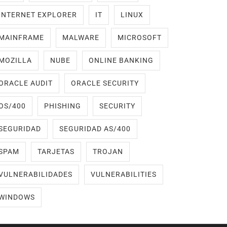
INTERNET EXPLORER
IT
LINUX
MAINFRAME
MALWARE
MICROSOFT
MOZILLA
NUBE
ONLINE BANKING
ORACLE AUDIT
ORACLE SECURITY
OS/400
PHISHING
SECURITY
SEGURIDAD
SEGURIDAD AS/400
SPAM
TARJETAS
TROJAN
VULNERABILIDADES
VULNERABILITIES
WINDOWS