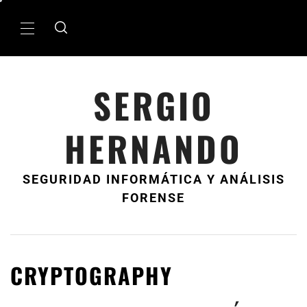
Ir
al
MenÃº
contenido
principal
SERGIO
HERNANDO
SEGURIDAD INFORMÁTICA Y ANÁLISIS
FORENSE
CRYPTOGRAPHY