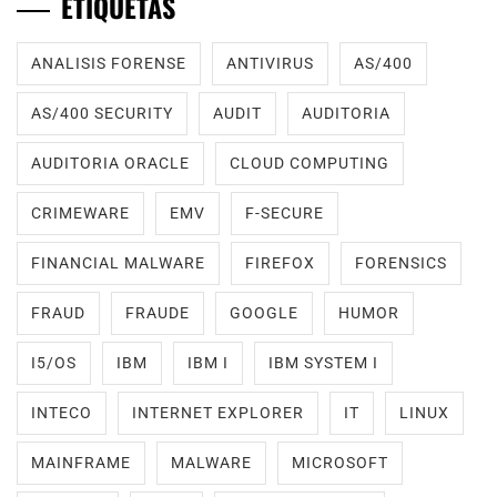
ETIQUETAS
ANALISIS FORENSE
ANTIVIRUS
AS/400
AS/400 SECURITY
AUDIT
AUDITORIA
AUDITORIA ORACLE
CLOUD COMPUTING
CRIMEWARE
EMV
F-SECURE
FINANCIAL MALWARE
FIREFOX
FORENSICS
FRAUD
FRAUDE
GOOGLE
HUMOR
I5/OS
IBM
IBM I
IBM SYSTEM I
INTECO
INTERNET EXPLORER
IT
LINUX
MAINFRAME
MALWARE
MICROSOFT