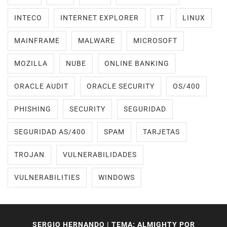
INTECO
INTERNET EXPLORER
IT
LINUX
MAINFRAME
MALWARE
MICROSOFT
MOZILLA
NUBE
ONLINE BANKING
ORACLE AUDIT
ORACLE SECURITY
OS/400
PHISHING
SECURITY
SEGURIDAD
SEGURIDAD AS/400
SPAM
TARJETAS
TROJAN
VULNERABILIDADES
VULNERABILITIES
WINDOWS
SERGIO HERNANDO
|
TEMA: ALMIGHTY POR