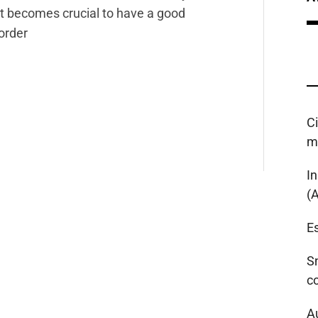
it becomes crucial to have a good
 order
C
m
I
(
Es
S
c
A