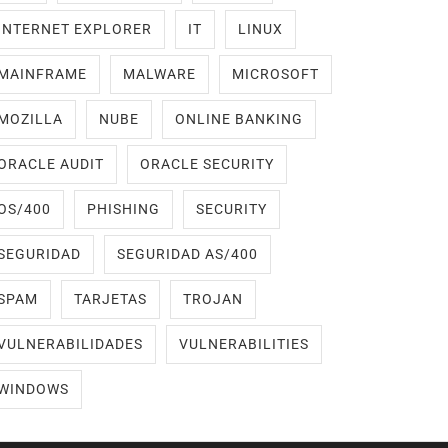
INTERNET EXPLORER
IT
LINUX
MAINFRAME
MALWARE
MICROSOFT
MOZILLA
NUBE
ONLINE BANKING
ORACLE AUDIT
ORACLE SECURITY
OS/400
PHISHING
SECURITY
SEGURIDAD
SEGURIDAD AS/400
SPAM
TARJETAS
TROJAN
VULNERABILIDADES
VULNERABILITIES
WINDOWS