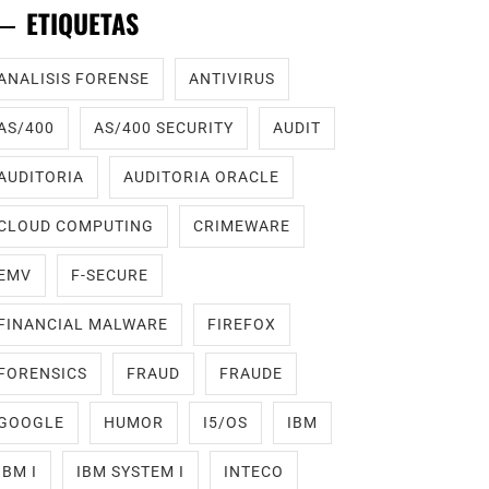
ETIQUETAS
ANALISIS FORENSE
ANTIVIRUS
AS/400
AS/400 SECURITY
AUDIT
AUDITORIA
AUDITORIA ORACLE
CLOUD COMPUTING
CRIMEWARE
EMV
F-SECURE
FINANCIAL MALWARE
FIREFOX
FORENSICS
FRAUD
FRAUDE
GOOGLE
HUMOR
I5/OS
IBM
IBM I
IBM SYSTEM I
INTECO