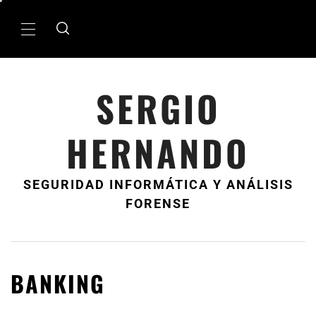
Ir
al
MenÃº
contenido
principal
SERGIO
HERNANDO
SEGURIDAD INFORMÁTICA Y ANÁLISIS
FORENSE
BANKING