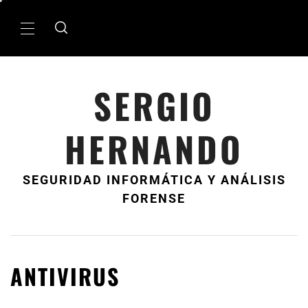
Ir
al
MenÃº
contenido
principal
SERGIO
HERNANDO
SEGURIDAD INFORMÁTICA Y ANÁLISIS
FORENSE
ANTIVIRUS