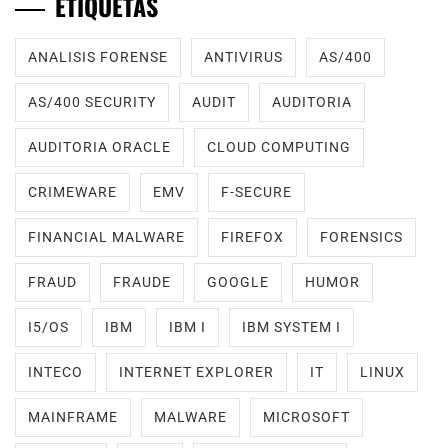
ETIQUETAS
ANALISIS FORENSE
ANTIVIRUS
AS/400
AS/400 SECURITY
AUDIT
AUDITORIA
AUDITORIA ORACLE
CLOUD COMPUTING
CRIMEWARE
EMV
F-SECURE
FINANCIAL MALWARE
FIREFOX
FORENSICS
FRAUD
FRAUDE
GOOGLE
HUMOR
I5/OS
IBM
IBM I
IBM SYSTEM I
INTECO
INTERNET EXPLORER
IT
LINUX
MAINFRAME
MALWARE
MICROSOFT