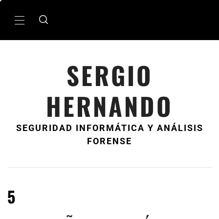
Ir
al
MenÃº
contenido
principal
SERGIO
HERNANDO
SEGURIDAD INFORMÁTICA Y ANÁLISIS
FORENSE
5