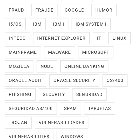
FRAUD
FRAUDE
GOOGLE
HUMOR
I5/OS
IBM
IBM I
IBM SYSTEM I
INTECO
INTERNET EXPLORER
IT
LINUX
MAINFRAME
MALWARE
MICROSOFT
MOZILLA
NUBE
ONLINE BANKING
ORACLE AUDIT
ORACLE SECURITY
OS/400
PHISHING
SECURITY
SEGURIDAD
SEGURIDAD AS/400
SPAM
TARJETAS
TROJAN
VULNERABILIDADES
VULNERABILITIES
WINDOWS