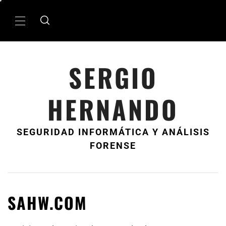
Ir
al
MenÃº
contenido
principal
SERGIO
HERNANDO
SEGURIDAD INFORMÁTICA Y ANÁLISIS
FORENSE
SAHW.COM