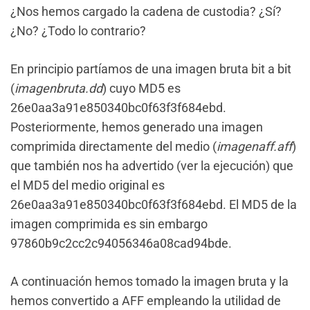
¿Nos hemos cargado la cadena de custodia? ¿Sí?
¿No? ¿Todo lo contrario?
En principio partíamos de una imagen bruta bit a bit
(
imagenbruta.dd
) cuyo MD5 es
26e0aa3a91e850340bc0f63f3f684ebd.
Posteriormente, hemos generado una imagen
comprimida directamente del medio (
imagenaff.aff
)
que también nos ha advertido (ver la ejecución) que
el MD5 del medio original es
26e0aa3a91e850340bc0f63f3f684ebd. El MD5 de la
imagen comprimida es sin embargo
97860b9c2cc2c94056346a08cad94bde.
A continuación hemos tomado la imagen bruta y la
hemos convertido a AFF empleando la utilidad de