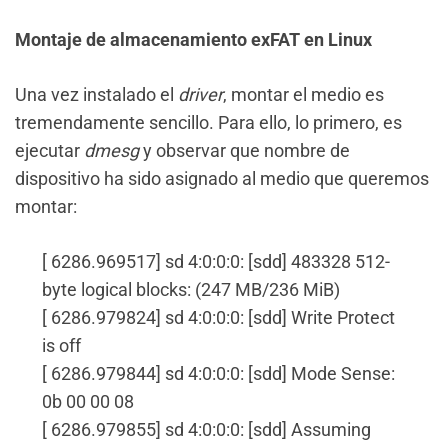
Montaje de almacenamiento exFAT en Linux
Una vez instalado el
driver
, montar el medio es
tremendamente sencillo. Para ello, lo primero, es
ejecutar
dmesg
y observar que nombre de
dispositivo ha sido asignado al medio que queremos
montar:
[ 6286.969517] sd 4:0:0:0: [sdd] 483328 512-
byte logical blocks: (247 MB/236 MiB)
[ 6286.979824] sd 4:0:0:0: [sdd] Write Protect
is off
[ 6286.979844] sd 4:0:0:0: [sdd] Mode Sense:
0b 00 00 08
[ 6286.979855] sd 4:0:0:0: [sdd] Assuming