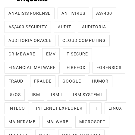
ANALISIS FORENSE
ANTIVIRUS
AS/400
AS/400 SECURITY
AUDIT
AUDITORIA
AUDITORIA ORACLE
CLOUD COMPUTING
CRIMEWARE
EMV
F-SECURE
FINANCIAL MALWARE
FIREFOX
FORENSICS
FRAUD
FRAUDE
GOOGLE
HUMOR
I5/OS
IBM
IBM I
IBM SYSTEM I
INTECO
INTERNET EXPLORER
IT
LINUX
MAINFRAME
MALWARE
MICROSOFT