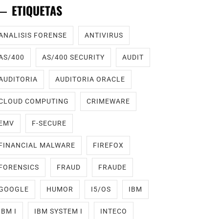
ETIQUETAS
ANALISIS FORENSE
ANTIVIRUS
AS/400
AS/400 SECURITY
AUDIT
AUDITORIA
AUDITORIA ORACLE
CLOUD COMPUTING
CRIMEWARE
EMV
F-SECURE
FINANCIAL MALWARE
FIREFOX
FORENSICS
FRAUD
FRAUDE
GOOGLE
HUMOR
I5/OS
IBM
IBM I
IBM SYSTEM I
INTECO