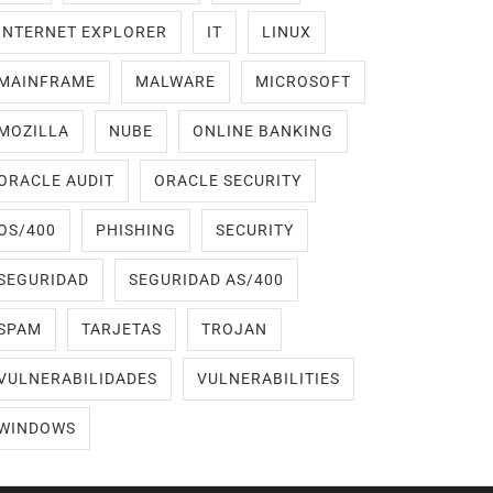
INTERNET EXPLORER
IT
LINUX
MAINFRAME
MALWARE
MICROSOFT
MOZILLA
NUBE
ONLINE BANKING
ORACLE AUDIT
ORACLE SECURITY
OS/400
PHISHING
SECURITY
SEGURIDAD
SEGURIDAD AS/400
SPAM
TARJETAS
TROJAN
VULNERABILIDADES
VULNERABILITIES
WINDOWS