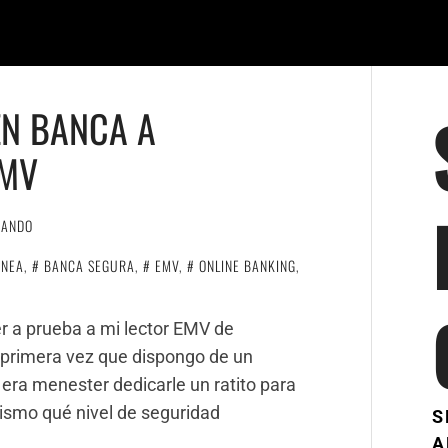
EN BANCA A
EMV
NANDO
INEA
,
BANCA SEGURA
,
EMV
,
ONLINE BANKING
,
r a prueba a mi lector EMV de
a primera vez que dispongo de un
 era menester dedicarle un ratito para
mismo qué nivel de seguridad
S
A