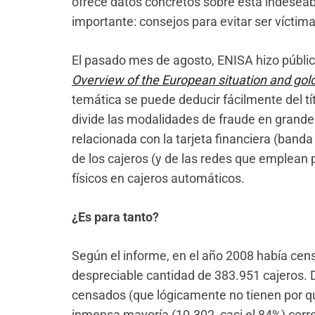
ofrece datos concretos sobre esta indeseab
importante: consejos para evitar ser víctima
El pasado mes de agosto, ENISA hizo públi
Overview of the European situation and gold
temática se puede deducir fácilmente del t
divide las modalidades de fraude en grande
relacionada con la tarjeta financiera (banda 
de los cajeros (y de las redes que emplean
físicos en cajeros automáticos.
¿Es para tanto?
Según el informe, en el año 2008 había cen
despreciable cantidad de 383.951 cajeros. D
censados (que lógicamente no tienen por q
inmensa mayoría (10.302, casi el 84%) corr