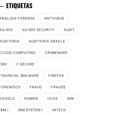
ETIQUETAS
ANALISIS FORENSE
ANTIVIRUS
AS/400
AS/400 SECURITY
AUDIT
AUDITORIA
AUDITORIA ORACLE
CLOUD COMPUTING
CRIMEWARE
EMV
F-SECURE
FINANCIAL MALWARE
FIREFOX
FORENSICS
FRAUD
FRAUDE
GOOGLE
HUMOR
I5/OS
IBM
IBM I
IBM SYSTEM I
INTECO