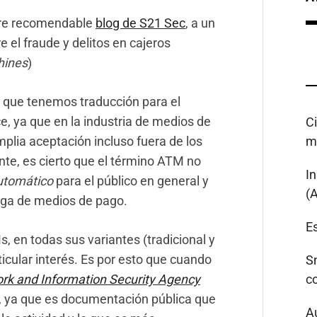
mpre recomendable
blog de S21 Sec
, a un
 el fraude y delitos en cajeros
hines
)
a que tenemos traducción para el
ice, ya que en la industria de medios de
C
plia aceptación incluso fuera de los
m
nte, es cierto que el término ATM no
I
utomático
para el público en general y
(
rga de medios de pago.
Es
s, en todas sus variantes (tradicional y
ticular interés. Es por esto que cuando
S
k and Information Security Agency
c
a, ya que es documentación pública que
A