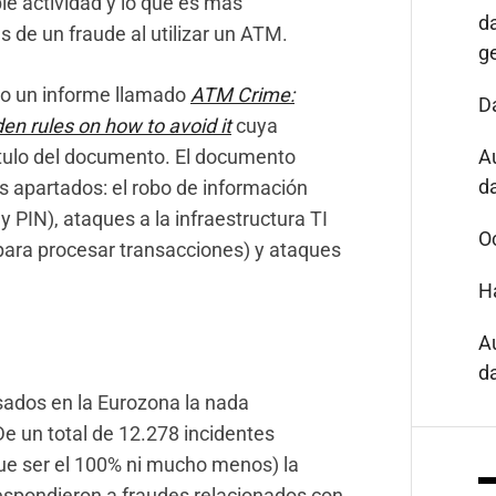
le actividad y lo que es más
d
s de un fraude al utilizar un ATM.
g
co un informe llamado
ATM Crime:
D
en rules on how to avoid it
cuya
ítulo del documento. El documento
A
da
s apartados: el robo de información
y PIN), ataques a la infraestructura TI
O
 para procesar transacciones) y ataques
H
A
da
sados en la Eurozona la nada
e un total de 12.278 incidentes
ue ser el 100% ni mucho menos) la
espondieron a fraudes relacionados con