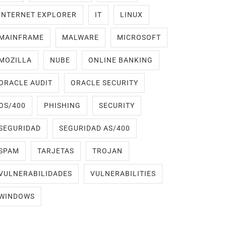
INTERNET EXPLORER
IT
LINUX
MAINFRAME
MALWARE
MICROSOFT
MOZILLA
NUBE
ONLINE BANKING
ORACLE AUDIT
ORACLE SECURITY
OS/400
PHISHING
SECURITY
SEGURIDAD
SEGURIDAD AS/400
SPAM
TARJETAS
TROJAN
VULNERABILIDADES
VULNERABILITIES
WINDOWS