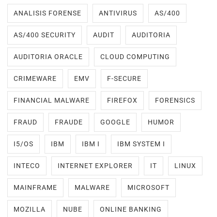
ANALISIS FORENSE
ANTIVIRUS
AS/400
AS/400 SECURITY
AUDIT
AUDITORIA
AUDITORIA ORACLE
CLOUD COMPUTING
CRIMEWARE
EMV
F-SECURE
FINANCIAL MALWARE
FIREFOX
FORENSICS
FRAUD
FRAUDE
GOOGLE
HUMOR
I5/OS
IBM
IBM I
IBM SYSTEM I
INTECO
INTERNET EXPLORER
IT
LINUX
MAINFRAME
MALWARE
MICROSOFT
MOZILLA
NUBE
ONLINE BANKING