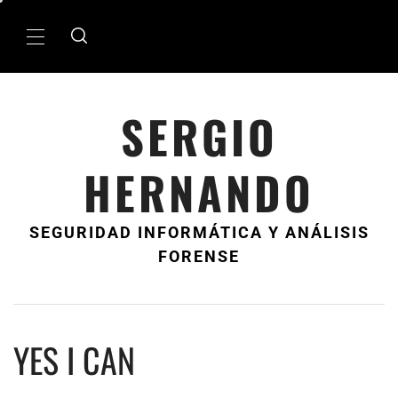
Ir
al
MenÃº
contenido
principal
SERGIO
HERNANDO
SEGURIDAD INFORMÁTICA Y ANÁLISIS
FORENSE
YES I CAN