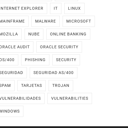
INTERNET EXPLORER
IT
LINUX
MAINFRAME
MALWARE
MICROSOFT
MOZILLA
NUBE
ONLINE BANKING
ORACLE AUDIT
ORACLE SECURITY
OS/400
PHISHING
SECURITY
SEGURIDAD
SEGURIDAD AS/400
SPAM
TARJETAS
TROJAN
VULNERABILIDADES
VULNERABILITIES
WINDOWS