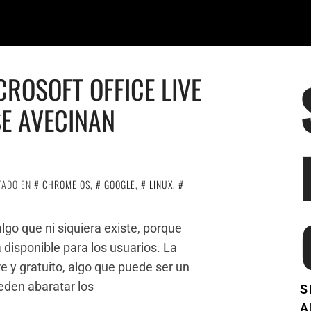
ROSOFT OFFICE LIVE
SE AVECINAN
TADO EN
CHROME OS
,
GOOGLE
,
LINUX
,
go que ni siquiera existe, porque
disponible para los usuarios. La
e y gratuito, algo que puede ser un
eden abaratar los
S
A