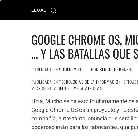
Ir
al
LEGAL
contenido
GOOGLE CHROME OS, MIC
… Y LAS BATALLAS QUE 
PUBLICADA EN
9 JULIO 2009
POR
SERGIO HERNANDO
PUBLICADA EN
TECNOLOGIAS DE LA INFORMACION
ETIQUE
MICROSOFT
,
OFFICE LIVE
,
WINDOWS
Hola, Mucho se ha escrito últimamente de al
Google Chrome OS es un proyecto y no está 
compañía, entre tanto, anuncia que será libr
poderoso imán para los fabricantes, que pu