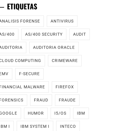
ETIQUETAS
ANALISIS FORENSE
ANTIVIRUS
AS/400
AS/400 SECURITY
AUDIT
AUDITORIA
AUDITORIA ORACLE
CLOUD COMPUTING
CRIMEWARE
EMV
F-SECURE
FINANCIAL MALWARE
FIREFOX
FORENSICS
FRAUD
FRAUDE
GOOGLE
HUMOR
I5/OS
IBM
IBM I
IBM SYSTEM I
INTECO