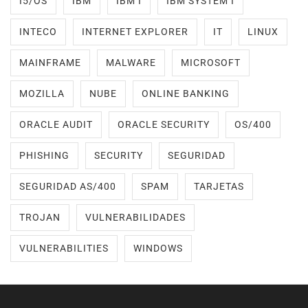
I5/OS
IBM
IBM I
IBM SYSTEM I
INTECO
INTERNET EXPLORER
IT
LINUX
MAINFRAME
MALWARE
MICROSOFT
MOZILLA
NUBE
ONLINE BANKING
ORACLE AUDIT
ORACLE SECURITY
OS/400
PHISHING
SECURITY
SEGURIDAD
SEGURIDAD AS/400
SPAM
TARJETAS
TROJAN
VULNERABILIDADES
VULNERABILITIES
WINDOWS