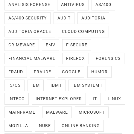
ANALISIS FORENSE
ANTIVIRUS
AS/400
AS/400 SECURITY
AUDIT
AUDITORIA
AUDITORIA ORACLE
CLOUD COMPUTING
CRIMEWARE
EMV
F-SECURE
FINANCIAL MALWARE
FIREFOX
FORENSICS
FRAUD
FRAUDE
GOOGLE
HUMOR
I5/OS
IBM
IBM I
IBM SYSTEM I
INTECO
INTERNET EXPLORER
IT
LINUX
MAINFRAME
MALWARE
MICROSOFT
MOZILLA
NUBE
ONLINE BANKING