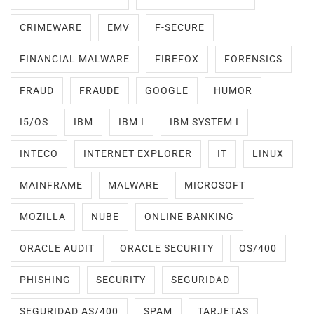
CRIMEWARE
EMV
F-SECURE
FINANCIAL MALWARE
FIREFOX
FORENSICS
FRAUD
FRAUDE
GOOGLE
HUMOR
I5/OS
IBM
IBM I
IBM SYSTEM I
INTECO
INTERNET EXPLORER
IT
LINUX
MAINFRAME
MALWARE
MICROSOFT
MOZILLA
NUBE
ONLINE BANKING
ORACLE AUDIT
ORACLE SECURITY
OS/400
PHISHING
SECURITY
SEGURIDAD
SEGURIDAD AS/400
SPAM
TARJETAS