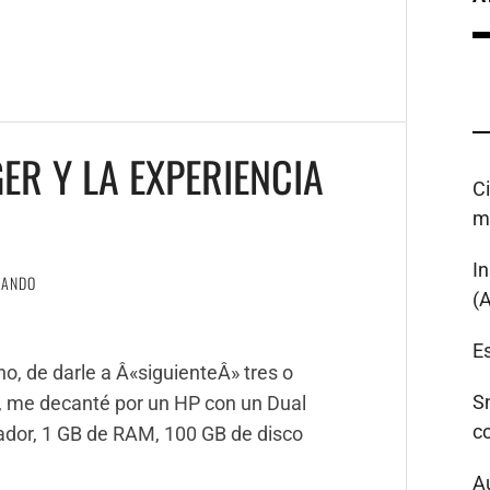
R Y LA EXPERIENCIA
C
m
I
NANDO
(
Es
o, de darle a Â«siguienteÂ» tres o
S
e, me decanté por un HP con un Dual
c
ador, 1 GB de RAM, 100 GB de disco
A