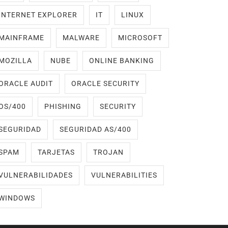
INTERNET EXPLORER
IT
LINUX
MAINFRAME
MALWARE
MICROSOFT
MOZILLA
NUBE
ONLINE BANKING
ORACLE AUDIT
ORACLE SECURITY
OS/400
PHISHING
SECURITY
SEGURIDAD
SEGURIDAD AS/400
SPAM
TARJETAS
TROJAN
VULNERABILIDADES
VULNERABILITIES
WINDOWS