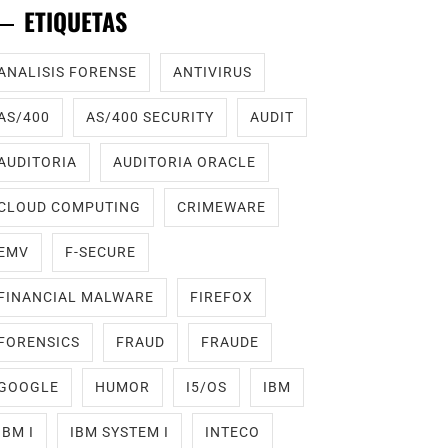
ETIQUETAS
ANALISIS FORENSE
ANTIVIRUS
AS/400
AS/400 SECURITY
AUDIT
AUDITORIA
AUDITORIA ORACLE
CLOUD COMPUTING
CRIMEWARE
EMV
F-SECURE
FINANCIAL MALWARE
FIREFOX
FORENSICS
FRAUD
FRAUDE
GOOGLE
HUMOR
I5/OS
IBM
IBM I
IBM SYSTEM I
INTECO