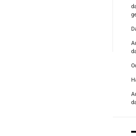
d
g
D
A
da
O
H
A
da