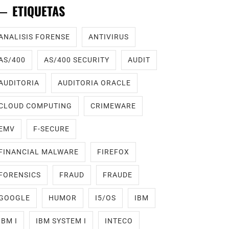
ETIQUETAS
ANALISIS FORENSE
ANTIVIRUS
AS/400
AS/400 SECURITY
AUDIT
AUDITORIA
AUDITORIA ORACLE
CLOUD COMPUTING
CRIMEWARE
EMV
F-SECURE
FINANCIAL MALWARE
FIREFOX
FORENSICS
FRAUD
FRAUDE
GOOGLE
HUMOR
I5/OS
IBM
IBM I
IBM SYSTEM I
INTECO