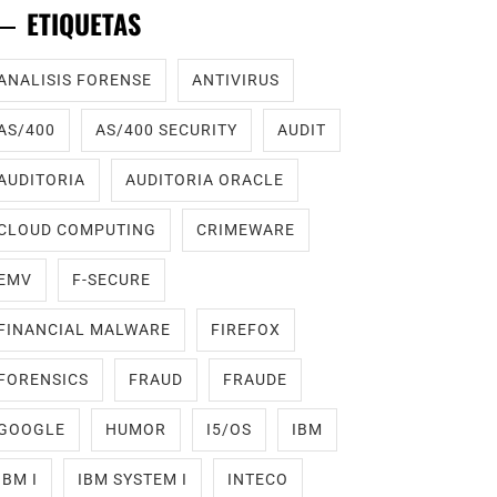
ETIQUETAS
ANALISIS FORENSE
ANTIVIRUS
AS/400
AS/400 SECURITY
AUDIT
AUDITORIA
AUDITORIA ORACLE
CLOUD COMPUTING
CRIMEWARE
EMV
F-SECURE
FINANCIAL MALWARE
FIREFOX
FORENSICS
FRAUD
FRAUDE
GOOGLE
HUMOR
I5/OS
IBM
IBM I
IBM SYSTEM I
INTECO