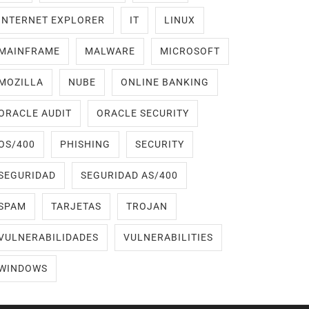
INTERNET EXPLORER
IT
LINUX
MAINFRAME
MALWARE
MICROSOFT
MOZILLA
NUBE
ONLINE BANKING
ORACLE AUDIT
ORACLE SECURITY
OS/400
PHISHING
SECURITY
SEGURIDAD
SEGURIDAD AS/400
SPAM
TARJETAS
TROJAN
VULNERABILIDADES
VULNERABILITIES
WINDOWS