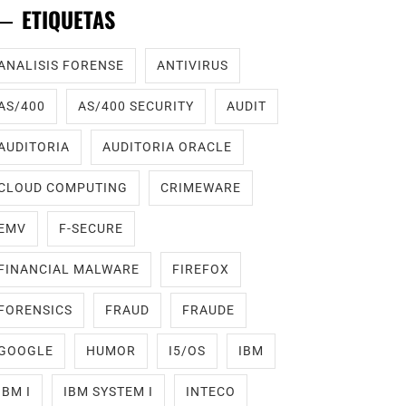
ETIQUETAS
ANALISIS FORENSE
ANTIVIRUS
AS/400
AS/400 SECURITY
AUDIT
AUDITORIA
AUDITORIA ORACLE
CLOUD COMPUTING
CRIMEWARE
EMV
F-SECURE
FINANCIAL MALWARE
FIREFOX
FORENSICS
FRAUD
FRAUDE
GOOGLE
HUMOR
I5/OS
IBM
IBM I
IBM SYSTEM I
INTECO