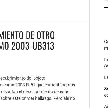
MIENTO DE OTRO
OMO 2003-UB313
C
m
I
(
Es
scubrimiento del objeto
ente como 2003 EL61 que comentábamos
S
e disputan el descubrimiento de este
c
 sobre este primer hallazgo. Pero ahí no
A