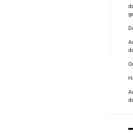
d
g
D
A
da
O
H
A
da