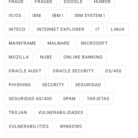
FRAUD
FRAUDE
GOOGLE
HUMOR
I5/OS
IBM
IBM I
IBM SYSTEM I
INTECO
INTERNET EXPLORER
IT
LINUX
MAINFRAME
MALWARE
MICROSOFT
MOZILLA
NUBE
ONLINE BANKING
ORACLE AUDIT
ORACLE SECURITY
OS/400
PHISHING
SECURITY
SEGURIDAD
SEGURIDAD AS/400
SPAM
TARJETAS
TROJAN
VULNERABILIDADES
VULNERABILITIES
WINDOWS