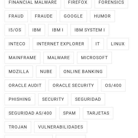
FINANCIAL MALWARE
FIREFOX
FORENSICS
FRAUD
FRAUDE
GOOGLE
HUMOR
I5/OS
IBM
IBM I
IBM SYSTEM I
INTECO
INTERNET EXPLORER
IT
LINUX
MAINFRAME
MALWARE
MICROSOFT
MOZILLA
NUBE
ONLINE BANKING
ORACLE AUDIT
ORACLE SECURITY
OS/400
PHISHING
SECURITY
SEGURIDAD
SEGURIDAD AS/400
SPAM
TARJETAS
TROJAN
VULNERABILIDADES