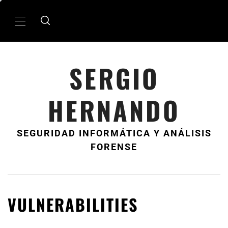
Ir
al
MenÃº
contenido
principal
SERGIO
HERNANDO
SEGURIDAD INFORMÁTICA Y ANÁLISIS
FORENSE
VULNERABILITIES