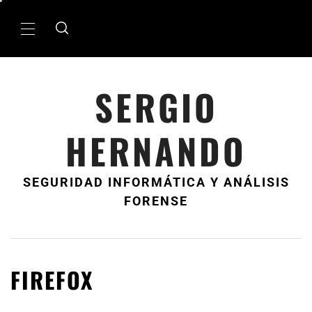
Ir
al
MenÃº
contenido
principal
SERGIO
HERNANDO
SEGURIDAD INFORMÁTICA Y ANÁLISIS
FORENSE
FIREFOX