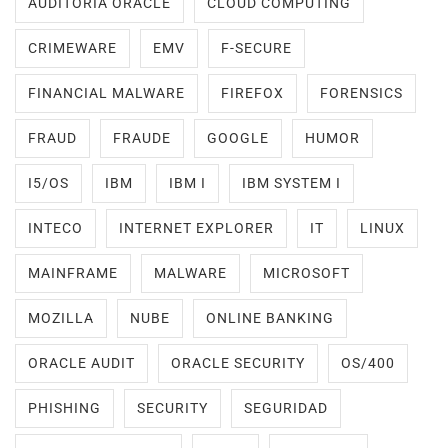
AUDITORIA ORACLE
CLOUD COMPUTING
CRIMEWARE
EMV
F-SECURE
FINANCIAL MALWARE
FIREFOX
FORENSICS
FRAUD
FRAUDE
GOOGLE
HUMOR
I5/OS
IBM
IBM I
IBM SYSTEM I
INTECO
INTERNET EXPLORER
IT
LINUX
MAINFRAME
MALWARE
MICROSOFT
MOZILLA
NUBE
ONLINE BANKING
ORACLE AUDIT
ORACLE SECURITY
OS/400
PHISHING
SECURITY
SEGURIDAD