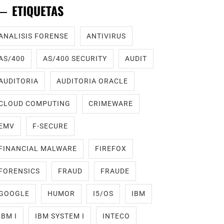
ETIQUETAS
ANALISIS FORENSE
ANTIVIRUS
AS/400
AS/400 SECURITY
AUDIT
AUDITORIA
AUDITORIA ORACLE
CLOUD COMPUTING
CRIMEWARE
EMV
F-SECURE
FINANCIAL MALWARE
FIREFOX
FORENSICS
FRAUD
FRAUDE
GOOGLE
HUMOR
I5/OS
IBM
IBM I
IBM SYSTEM I
INTECO