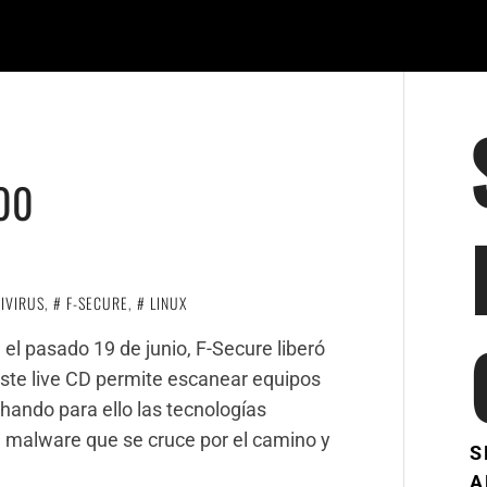
00
IVIRUS
,
F-SECURE
,
LINUX
l pasado 19 de junio, F-Secure liberó
Este live CD permite escanear equipos
ando para ello las tecnologías
 malware que se cruce por el camino y
S
A