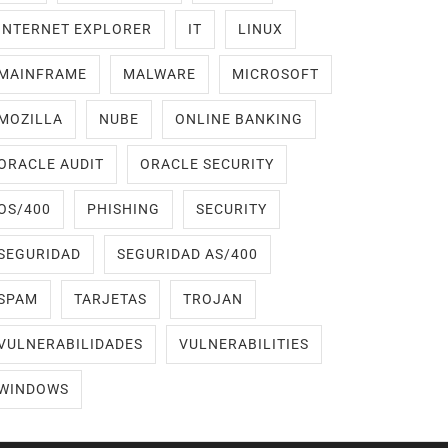
INTERNET EXPLORER
IT
LINUX
MAINFRAME
MALWARE
MICROSOFT
MOZILLA
NUBE
ONLINE BANKING
ORACLE AUDIT
ORACLE SECURITY
OS/400
PHISHING
SECURITY
SEGURIDAD
SEGURIDAD AS/400
SPAM
TARJETAS
TROJAN
VULNERABILIDADES
VULNERABILITIES
WINDOWS