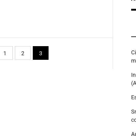
C
1
2
3
m
I
(
Es
S
c
A