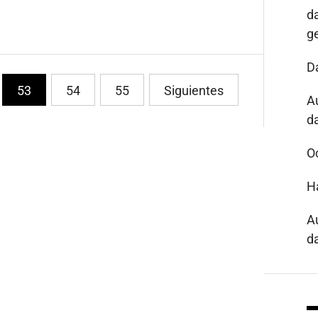
d
g
D
53
54
55
Siguientes
A
da
O
H
A
da