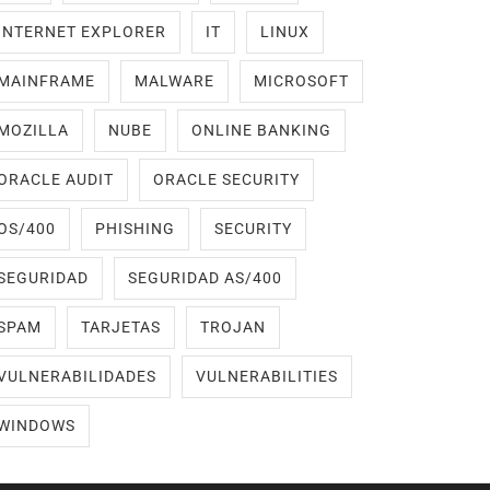
INTERNET EXPLORER
IT
LINUX
MAINFRAME
MALWARE
MICROSOFT
MOZILLA
NUBE
ONLINE BANKING
ORACLE AUDIT
ORACLE SECURITY
OS/400
PHISHING
SECURITY
SEGURIDAD
SEGURIDAD AS/400
SPAM
TARJETAS
TROJAN
VULNERABILIDADES
VULNERABILITIES
WINDOWS