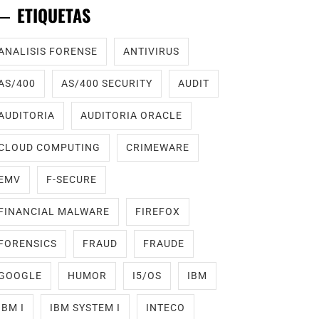
ETIQUETAS
ANALISIS FORENSE
ANTIVIRUS
AS/400
AS/400 SECURITY
AUDIT
AUDITORIA
AUDITORIA ORACLE
CLOUD COMPUTING
CRIMEWARE
EMV
F-SECURE
FINANCIAL MALWARE
FIREFOX
FORENSICS
FRAUD
FRAUDE
GOOGLE
HUMOR
I5/OS
IBM
IBM I
IBM SYSTEM I
INTECO