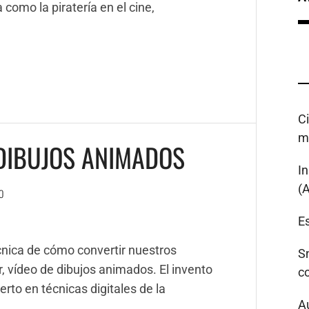
 como la piratería en el cine,
C
m
 DIBUJOS ANIMADOS
I
(
O
Es
cnica de cómo convertir nuestros
S
r, vídeo de dibujos animados. El invento
c
rto en técnicas digitales de la
A