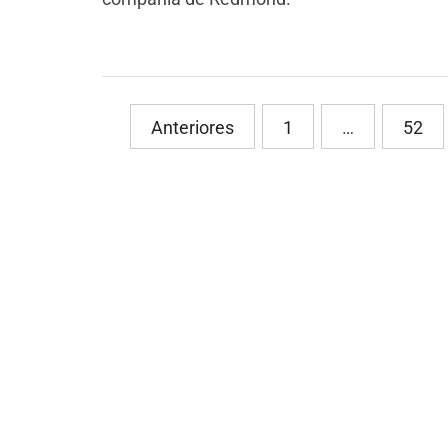
PaginaciÃ³n
Anteriores
1
…
52
de
entradas