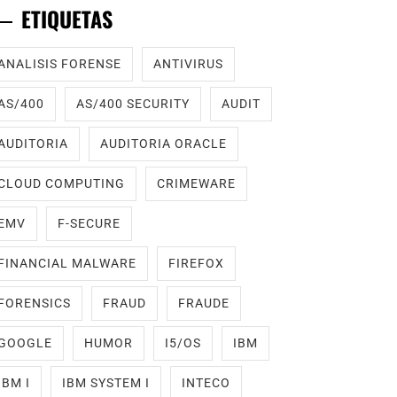
ETIQUETAS
ANALISIS FORENSE
ANTIVIRUS
AS/400
AS/400 SECURITY
AUDIT
AUDITORIA
AUDITORIA ORACLE
CLOUD COMPUTING
CRIMEWARE
EMV
F-SECURE
FINANCIAL MALWARE
FIREFOX
FORENSICS
FRAUD
FRAUDE
GOOGLE
HUMOR
I5/OS
IBM
IBM I
IBM SYSTEM I
INTECO