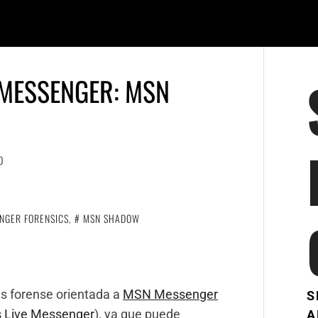
 MESSENGER: MSN
O
NGER FORENSICS
,
MSN SHADOW
s forense orientada a
MSN Messenger
S
 Live Messenger
), ya que puede
A