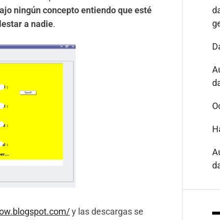
ajo ningún concepto entiendo que esté
d
g
estar a nadie
.
D
A
da
O
H
A
da
dow.blogspot.com/
y las descargas se