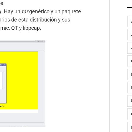
ge
w
. Hay un
tar
genérico y un paquete
arios de esta distribución y sus
imic
,
QT
y
libpcap
.