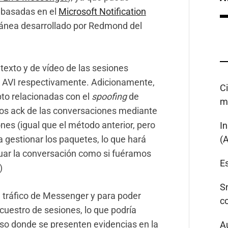
s basadas en el
Microsoft Notification
ntánea desarrollado por Redmond del
texto y de vídeo de las sesiones
 AVI respectivamente. Adicionamente,
C
pto relacionadas con el
spoofing
de
m
os ack de las conversaciones mediante
nes (igual que el método anterior, pero
I
a gestionar los paquetes, lo que hará
(
uar la conversación como si fuéramos
Es
)
S
l tráfico de Messenger y para poder
c
secuestro de sesiones, lo que podría
aso donde se presenten evidencias en la
A