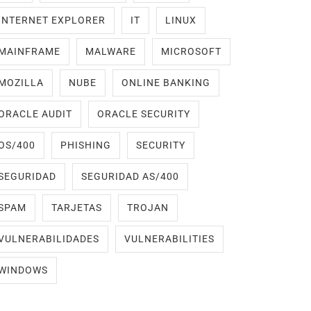
INTERNET EXPLORER
IT
LINUX
MAINFRAME
MALWARE
MICROSOFT
MOZILLA
NUBE
ONLINE BANKING
ORACLE AUDIT
ORACLE SECURITY
OS/400
PHISHING
SECURITY
SEGURIDAD
SEGURIDAD AS/400
SPAM
TARJETAS
TROJAN
VULNERABILIDADES
VULNERABILITIES
WINDOWS