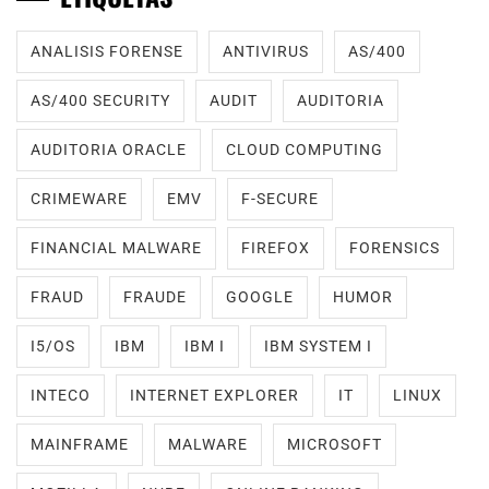
ANALISIS FORENSE
ANTIVIRUS
AS/400
AS/400 SECURITY
AUDIT
AUDITORIA
AUDITORIA ORACLE
CLOUD COMPUTING
CRIMEWARE
EMV
F-SECURE
FINANCIAL MALWARE
FIREFOX
FORENSICS
FRAUD
FRAUDE
GOOGLE
HUMOR
I5/OS
IBM
IBM I
IBM SYSTEM I
INTECO
INTERNET EXPLORER
IT
LINUX
MAINFRAME
MALWARE
MICROSOFT