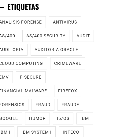
ETIQUETAS
ANALISIS FORENSE
ANTIVIRUS
AS/400
AS/400 SECURITY
AUDIT
AUDITORIA
AUDITORIA ORACLE
CLOUD COMPUTING
CRIMEWARE
EMV
F-SECURE
FINANCIAL MALWARE
FIREFOX
FORENSICS
FRAUD
FRAUDE
GOOGLE
HUMOR
I5/OS
IBM
IBM I
IBM SYSTEM I
INTECO