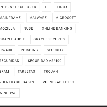
INTERNET EXPLORER
IT
LINUX
MAINFRAME
MALWARE
MICROSOFT
MOZILLA
NUBE
ONLINE BANKING
ORACLE AUDIT
ORACLE SECURITY
OS/400
PHISHING
SECURITY
SEGURIDAD
SEGURIDAD AS/400
SPAM
TARJETAS
TROJAN
VULNERABILIDADES
VULNERABILITIES
WINDOWS