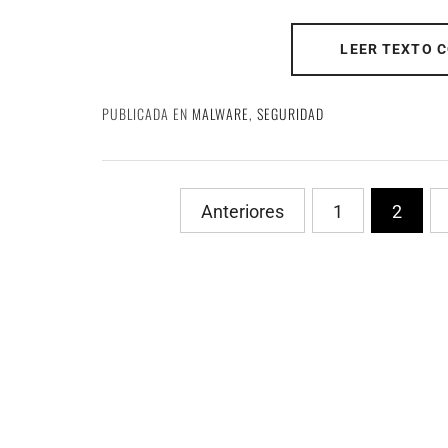
LEER TEXTO 
PUBLICADA EN
MALWARE
,
SEGURIDAD
PaginaciÃ³n
Anteriores
1
2
de
entradas