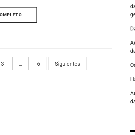
d
g
COMPLETO
D
A
da
3
…
6
Siguientes
O
H
A
da