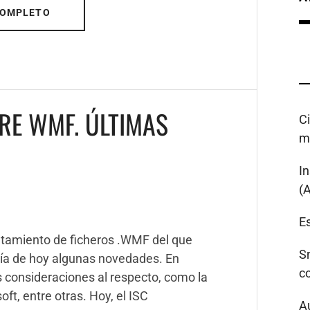
COMPLETO
RE WMF. ÚLTIMAS
C
m
I
(
Es
ratamiento de ficheros .WMF del que
S
día de hoy algunas novedades. En
c
 consideraciones al respecto, como la
oft, entre otras. Hoy, el ISC
A